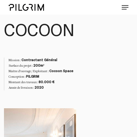
Skip
Menu
to
main
Close
content
COCOON
Menu
Contractant Général
Mission :
200m²
Surface du projet :
Cocoon Space
Maître d’ouvrage / Exploitant :
PILGRIM
Conception :
80.000 €
Montant des travaux :
2020
Année de livraison :